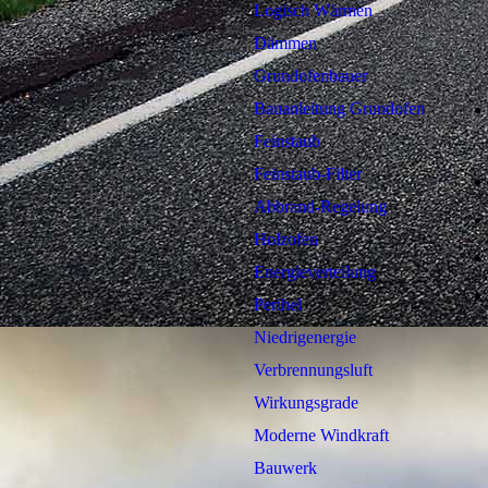
Logisch Wärmen
Dämmen
Grundofenbauer
Bauanleitung Grundofen
Feinstaub
Feinstaub-Filter
Abbrand-Regelung
Holzofen
Energieverteilung
Perihel
Niedrigenergie
Verbrennungsluft
Wirkungsgrade
Moderne Windkraft
Bauwerk