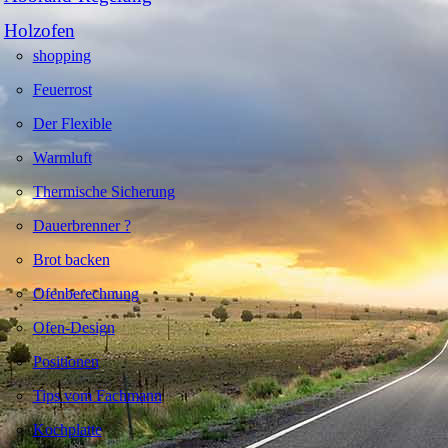
Holzofen
shopping
Feuerrost
Der Flexible
Warmluft
Thermische Sicherung
Dauerbrenner ?
Brot backen
Ofenberechnung
Ofen-Design
Positionen
Tips vom Fachmann
Kochplatte