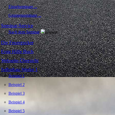
Einzelseminare ...
Gruppenseminare ...
Seminar-Service
Nach dem Seminar
Die Feuergucker
Erste Hilfe Buch
Webseite-Übersicht
Selbstbau-Werke 1
Beispiel 1
Beispiel 2
Beispiel 3
Beispiel 4
Beispiel 5