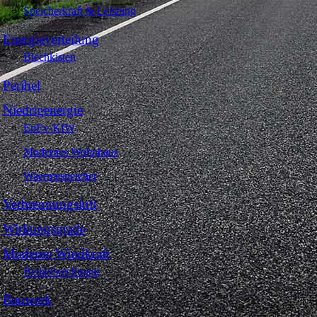
Speicherkraft & Leistung
Energieverteilung
Blechkisten
Perihel
Niedrigenergie
EnEv-KfW
Modernes Wohnhaus
Waermespeicher
Verbrennungsluft
Wirkungsgrade
Moderne Windkraft
Bedarfsrechnung
Bauwerk