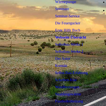
Wärmepumpe
Seminare
Seminar-Service
Die Feuergucker
Erste Hilfe Buch
Webseite-Übersicht
Selbstbau-Werke 1
Selbstbau-Werke 2
Der Autor
Kontakt
Selbst-Bau-Erfahrung
Scheiben-Klar
Wandheizungen
Strahlungswärme
Fussbodenheizung