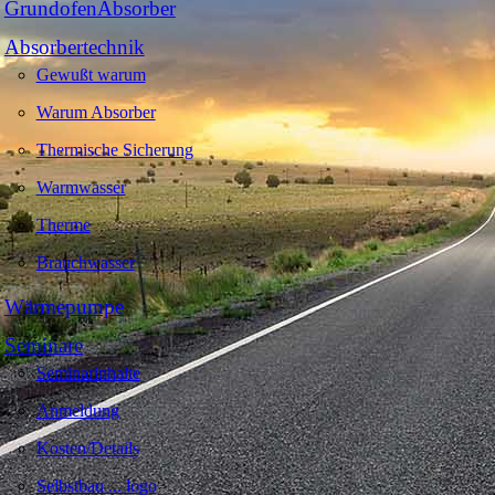
GrundofenAbsorber
Absorbertechnik
Gewußt warum
Warum Absorber
Thermische Sicherung
Warmwasser
Therme
Brauchwasser
Wärmepumpe
Seminare
Seminarinhalte
Anmeldung
Kosten/Details
Selbstbau ... logo