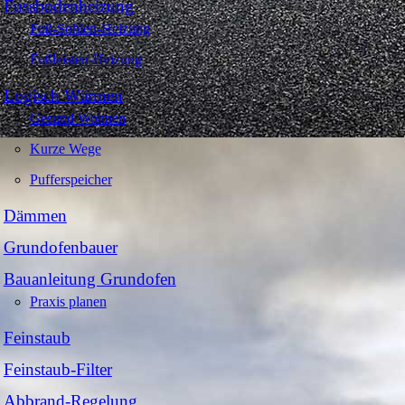
Fussbodenheizung
Fuß-Sohlen-Heizung
Fußleisten-Heizung
Logisch Wärmen
Gesund Wohnen
Kurze Wege
Pufferspeicher
Dämmen
Grundofenbauer
Bauanleitung Grundofen
Praxis planen
Feinstaub
Feinstaub-Filter
Abbrand-Regelung