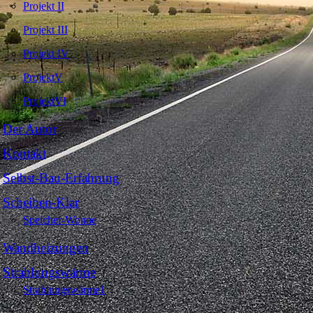
Projekt II
Projekt III
Projekt IV
ProjektV
ProjektVI
Der Autor
Kontakt
Selbst-Bau-Erfahrung
Scheiben-Klar
Speicher-Wonne
Wandheizungen
Strahlungswärme
Strahlungswärme1